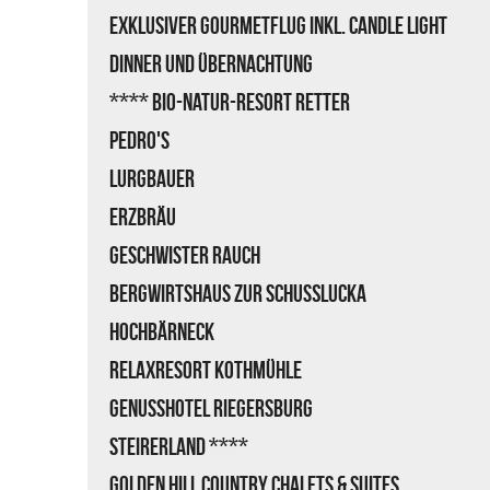
Exklusiver Gourmetflug inkl. Candle Light
Dinner und Übernachtung
**** Bio-Natur-Resort Retter
Pedro's
Lurgbauer
Erzbräu
Geschwister Rauch
Bergwirtshaus zur Schußlucka
Hochbärneck
RelaxResort Kothmühle
Genusshotel Riegersburg
Steirerland ****
Golden Hill Country Chalets & Suites