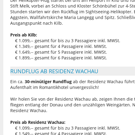
Der Helikopter-Flug startet bei uns am Heliport in Kilb und 
Stift Melk, vorbei an Schloss und Kloster Schönbühel zur 4-
Stunden starten wir den Rückflug im Sightseeing-Helikopter.
Aggstein, Wallfahrtskirche Maria Langegg und Spitz. Schließl
Ausgangspunkt nach Kilb.
Preis ab Kilb:
€ 1.099,-- gesamt für bis zu 3 Passagiere inkl. MWSt.
€ 1.349,-- gesamt für 4 Passagiere inkl. MWSt.
€ 1.649,-- gesamt für 5 Passagiere inkl. MWSt.
€ 1.899,-- gesamt für 6 Passagiere inkl. MWSt.
RUNDFLUG AB RESIDENZ WACHAU
Ein ca.
30-minütiger Rundflug
ab der Residenz Wachau führ
Aufenthalt im Romantikhotel unvergesslich!
Wir holen Sie von der Residenz Wachau ab, zeigen Ihnen di
fliegen entlang der Donau und den unzähligen Weingärten. N
Residenz Wachau.
Preis ab Residenz Wachau:
€ 1.099,-- gesamt für bis zu 3 Passagiere inkl. MWSt.
€ 1.549,-- gesamt für 4 Passagiere inkl. MWSt.