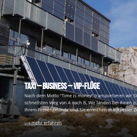
TAXI – BUSINESS – VIP-FLÜGE
Nach dem Motto "Time is money" transportieren wir S
schnellsten Weg von A nach B. Wir landen bei Ihnen z
Ihrem Firmengelände und Sie erreichen in kürzester Zei
» mehr erfahren