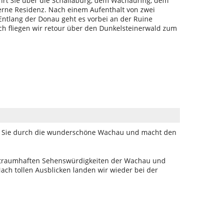
führt Sie über die Schallaburg, dem Wachauring, dem
Sterne Residenz. Nach einem Aufenthalt von zwei
 Entlang der Donau geht es vorbei an der Ruine
ich fliegen wir retour über den Dunkelsteinerwald zum
t Sie durch die wunderschöne Wachau und macht den
e traumhaften Sehenswürdigkeiten der Wachau und
ach tollen Ausblicken landen wir wieder bei der